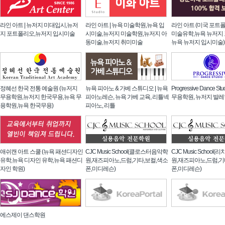
라인 아트 | 뉴저지 미대입시,뉴저
라인 아트 | 뉴욕 미술학원,뉴욕 입
라인 아트 (미국 포트
지 포트폴리오,뉴저지 입시미술
시미술,뉴저지 미술학원,뉴저지 아
미술유학,뉴욕 뉴저지
동미술,뉴저지 취미미술
뉴욕 뉴저지 입시미술)
정혜선 한국 전통 예술원 (뉴저지
뉴욕 피아노 & 가베 스튜디오 | 뉴욕
Progressive Dance St
무용학원,뉴저지 한국무용,뉴욕 무
피아노레슨, 뉴욕 가베 교육, 리틀넥
무용학원, 뉴저지 발
용학원,뉴욕 한국무용)
피아노, 리틀
애쉬캔 아트 스쿨 (뉴욕 패션디자인
CJC Music School(클로스터음악학
CJC Music Schoo
유학,뉴욕 디자인 유학,뉴욕 패션디
원,재즈피아노,드럼,기타,보컬,색소
원,재즈피아노,드럼,기
자인 학원)
폰,미디레슨)
폰,미디레슨)
에스제이 댄스학원