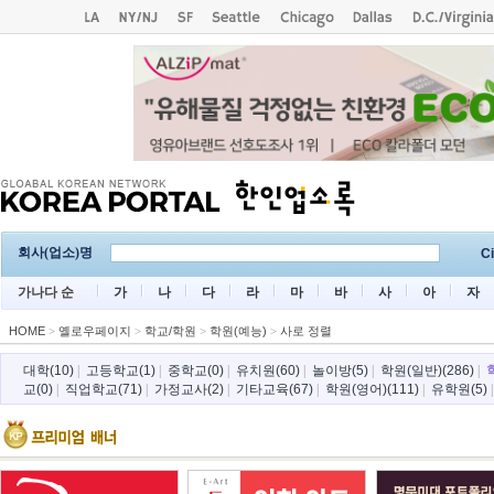
회사(업소)명
Ci
가나다 순
가
나
다
라
마
바
사
아
자
HOME
>
옐로우페이지
>
학교/학원
>
학원(예능)
>
사로 정렬
대학(10)
|
고등학교(1)
|
중학교(0)
|
유치원(60)
|
놀이방(5)
|
학원(일반)(286)
|
교(0)
|
직업학교(71)
|
가정교사(2)
|
기타교육(67)
|
학원(영어)(111)
|
유학원(5)