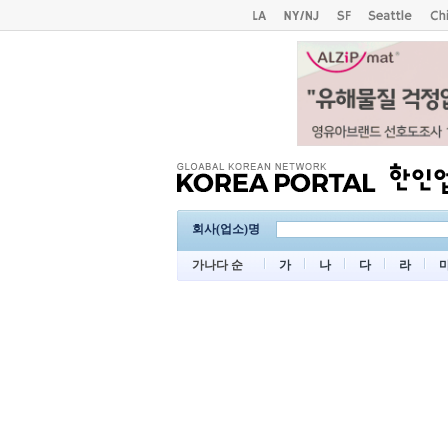
회사(업소)명
가나다 순
가
나
다
라