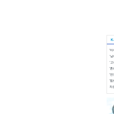
K
'마
‘낮
‘고
'혼
'연
'힘
차은