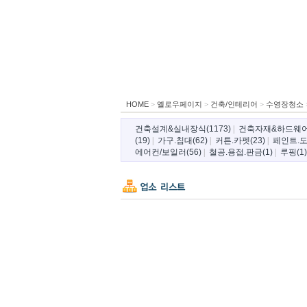
HOME
>
옐로우페이지
>
건축/인테리어
>
수영장청소
건축설계&실내장식(1173)
|
건축자재&하드웨어(
(19)
|
가구.침대(62)
|
커튼.카펫(23)
|
페인트.도
에어컨/보일러(56)
|
철공.용접.판금(1)
|
루핑(1)