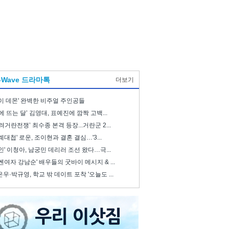
-Wave 드라마톡
더보기
이 데몬' 완벽한 비주얼 주인공들
에 뜨는 달’ 김영대, 표예진에 깜짝 고백...
려거란전쟁’ 최수종 본격 등장...거란군 2...
례대첩' 로운, 조이현과 결혼 결심…'3...
인' 이청아, 남궁민 데리러 조선 왔다…극...
쎈여자 강남순' 배우들의 굿바이 메시지 & ...
우·박규영, 학교 밖 데이트 포착 '오늘도 ...