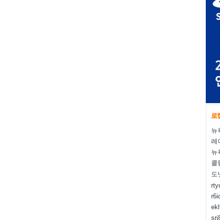
뉴
레
뉴
콜
도
rt
r6i
ek
sr