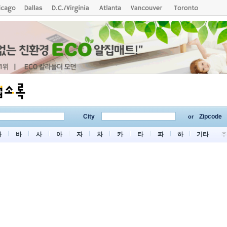
City
Zipcode
or
마
바
사
아
자
차
카
타
파
하
기타