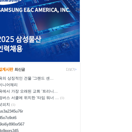
욕의 상징적인 건물 '그랜드 센…
이니어체리
욕에서 가장 오래된 교회 ‘트리니…
럼버스 서클에 위치한 ‘타임 워너 …
(1)
넛피치
(1)
yus3a2345u76r
d5o7o9ot6
l9oi6y890or567
i8o9pors345