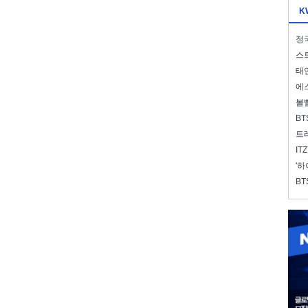
K
정국
스트
태연
에스
볼
BT
트레
IT
'하
BT