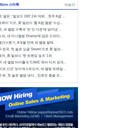
Wave 스타톡
더보기
 '골든', '빌보드 200' 2위 데뷔…첫주 K팝 ...
레이 키즈, 美 빌보드 '톱 K팝 앨범' 수상...
, 새 앨범 수록곡 '번 잇 다운'에 담아낸 ...
파, 새 미니앨범 'Drama'에 담은 드라마...
빨간사춘기, 8개월 만에 새 앨범 발매
S 정국, 첫 솔로 싱글 'Seven'으로 美 빌보...
저, 美 빌보드 '핫 트렌딩 송즈' 1위
ZY, 새 앨범 타이틀곡 'CAKE' 뮤비 티저 공개...
이브 신인' 보이넥스트도어, 새 앨범 트레일...
S 뷔, 첫 솔로 앨범 낸다…민희진 총괄 프...