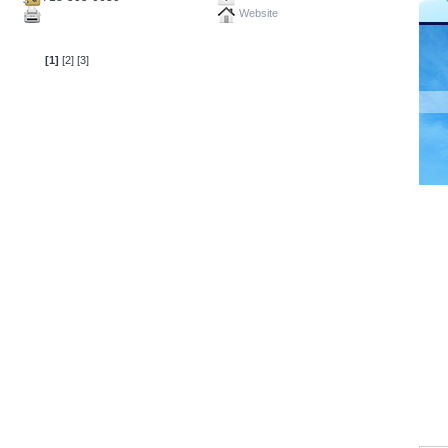
Website
[1]
[2]
[3]