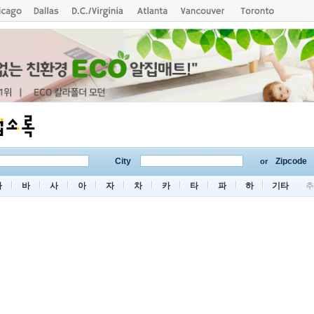
City
Zipcode
or
마
바
사
아
자
차
카
타
파
하
기타