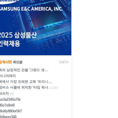
욕의 상징적인 건물 '그랜드 센…
이니어체리
욕에서 가장 오래된 교회 ‘트리니…
럼버스 서클에 위치한 ‘타임 워너 …
(1)
넛피치
(1)
yus3a2345u76r
d5o7o9ot6
l9oi6y890or567
i8o9pors345