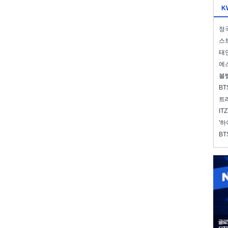
K
정국
스트
태연
에스
볼
BT
트레
IT
'하
BT