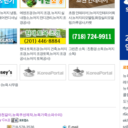
 뉴저지 냉동,
에덴조경 (뉴저지 조경, 뉴저지 실
초원 인테리어 | 뉴저지인테리어회
 에어컨디셔닝
내청소,뉴저지 잔디관리,뉴저지 조
사,뉴저지리모델링,화장실리모델
경공사)
링,마루공사,카펫
현대 토목조경 (뉴저지 건축,뉴저지
그린존 소독 :: 친환경 소독 (뉴저지
조경,뉴저지 조경토목,뉴저지 조경
소독)
공사,뉴저지 토목공사)
뉴
레
 (뉴욕 사무용
뉴
콜
도
rt
r6i
의자천갈이,뉴욕쿠션제작,뉴욕가죽소파수리)
y Co.))
ek
sr
718-578-3536
E-mail