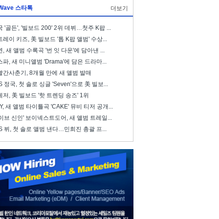
Wave 스타톡
더보기
 '골든', '빌보드 200' 2위 데뷔…첫주 K팝 ...
레이 키즈, 美 빌보드 '톱 K팝 앨범' 수상...
, 새 앨범 수록곡 '번 잇 다운'에 담아낸 ...
파, 새 미니앨범 'Drama'에 담은 드라마...
빨간사춘기, 8개월 만에 새 앨범 발매
S 정국, 첫 솔로 싱글 'Seven'으로 美 빌보...
저, 美 빌보드 '핫 트렌딩 송즈' 1위
ZY, 새 앨범 타이틀곡 'CAKE' 뮤비 티저 공개...
이브 신인' 보이넥스트도어, 새 앨범 트레일...
S 뷔, 첫 솔로 앨범 낸다…민희진 총괄 프...