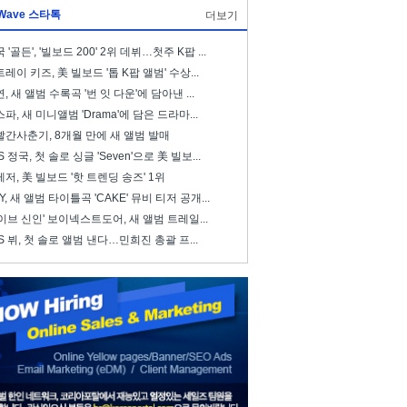
Wave 스타톡
더보기
 '골든', '빌보드 200' 2위 데뷔…첫주 K팝 ...
레이 키즈, 美 빌보드 '톱 K팝 앨범' 수상...
, 새 앨범 수록곡 '번 잇 다운'에 담아낸 ...
파, 새 미니앨범 'Drama'에 담은 드라마...
빨간사춘기, 8개월 만에 새 앨범 발매
S 정국, 첫 솔로 싱글 'Seven'으로 美 빌보...
저, 美 빌보드 '핫 트렌딩 송즈' 1위
ZY, 새 앨범 타이틀곡 'CAKE' 뮤비 티저 공개...
이브 신인' 보이넥스트도어, 새 앨범 트레일...
S 뷔, 첫 솔로 앨범 낸다…민희진 총괄 프...