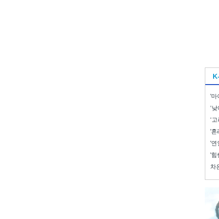
K
'마
‘낮
‘고
'혼
'연
'힘
차은