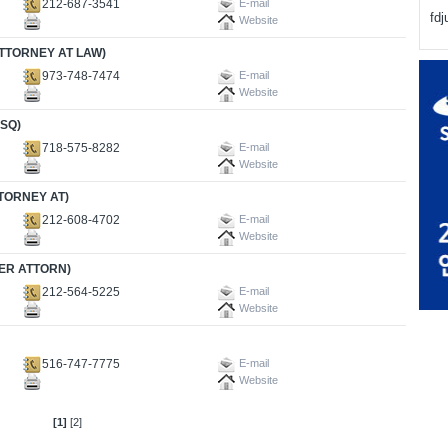
212-687-3541
E-mail
fd
Website
ORNEY AT LAW)
973-748-7474
E-mail
Website
SQ)
718-575-8282
E-mail
Website
ORNEY AT)
212-608-4702
E-mail
Website
R ATTORN)
212-564-5225
E-mail
Website
516-747-7775
E-mail
Website
[1]
[2]