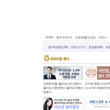
HOME
>
옐로우페이지
>
금융/법률/컨설팅
>
변호사
>
융자/금융(129)
|
변호사(511)
|
컨설팅(48)
|
보험
선재로 로펌 | 플러싱 이민 변호사,
오지희 변호사 | 뉴저
플러싱 이혼 변호사, 플러싱 부동산
사, 뉴저지 취업비자
변호사