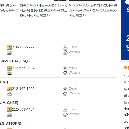
 이민 변호사,
정준호 변호사 | 뉴욕 사고상해 변호
박창현 변호사 | 뉴저지 사고상해 변
천, 뉴욕 변호
사,뉴욕 교통사고 변호사,뉴욕 건설
호사,뉴욕 교통사고 변호사,뉴욕 차
현장 낙상사고 변호사
사고 변호사
718-321-9797
E-mail
Website
ESTHA, ESQ.)
212-625-3394
E-mail
Website
뉴
 AT)
레
212-967-1000
E-mail
뉴
Website
콜
도
M. CHEE)
rt
212-563-4464
E-mail
Website
r6i
ek
, ATTORN)
sr