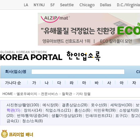
회사(업소)명
Ci
가나다 순
가
나
다
라
마
바
사
아
자
HOME
>
옐로우페이지
>
전문서비스
>
철학관
>
기타 정렬
사진현상/촬영(100)
|
예식장(9)
|
결혼상담소(28)
|
옷수선(9)
|
세탁장비(30)
|
보
학관(35)
|
장의사(14)
|
직업소개소(21)
|
흥신소(6)
|
이민유학(39)
|
소방설치(0)
(20)
|
번역/통역/공증(34)
|
생활/가정상담(19)
|
인쇄/프린트(31)
|
표구(1)
|
창고(
금속(1)
|
청소/소독(8)