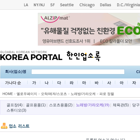
회사(업소)명
Ci
가나다 순
가
나
다
라
마
바
사
아
자
HOME
>
옐로우페이지
>
오락/레져/스포츠
>
노래방/가라오케
>
파로 정렬
골프장(4)
|
골프용품(1)
|
스포츠용품(2)
|
노래방/가라오케(19)
|
체육관(5)
|
당구
스튜디오(3)