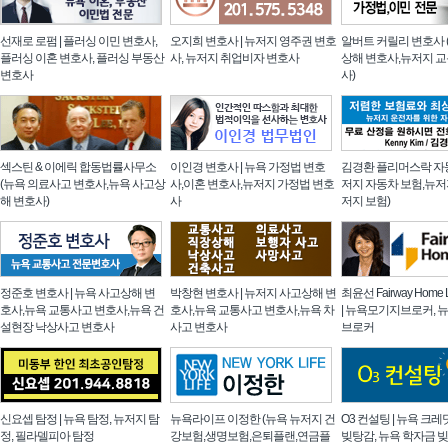
선재로 로펌 | 플러싱 이민 변호사,
오지희 변호사 | 뉴저지 영주권 변호
알버트 커릴리 변호사 
플러싱 이혼 변호사, 플러싱 부동산
사, 뉴저지 취업비자 변호사
상해 변호사,뉴저지 
변호사
사)
섹스틴 & 이에릭 합동법률사무소
이인경 변호사 | 뉴욕 가정법 변호
김경환 플리머스락 자동
(뉴욕 의료사고 변호사,뉴욕 사고상
사,이혼 변호사,뉴저지 가정법 변호
저지 자동차 보험,뉴저
해 변호사)
사
저지 보험)
정준호 변호사 | 뉴욕 사고상해 변
박창현 변호사 | 뉴저지 사고상해 변
최윤선 Fairway Home
호사,뉴욕 교통사고 변호사,뉴욕 건
호사,뉴욕 교통사고 변호사,뉴욕 차
| 뉴욕모기지브로커,
설현장 낙상사고 변호사
사고 변호사
브로커
신요셉 탐정 | 뉴욕 탐정, 뉴저지 탐
뉴욕라이프 이정한 (뉴욕 뉴저지 건
O3 컨설팅 | 뉴욕 크레
정, 필라델피아 탐정
강보험,생명보험,은퇴플랜,연금플
빚탕감, 뉴욕 학자금 빚