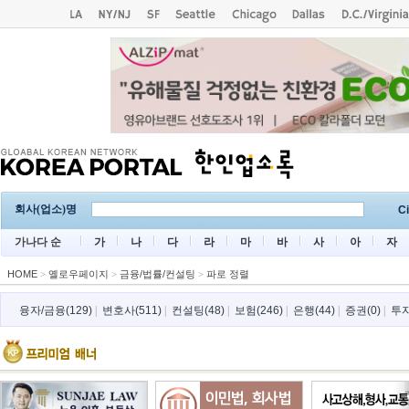
회사(업소)명
Ci
가나다 순
가
나
다
라
마
바
사
아
자
HOME
>
옐로우페이지
>
금융/법률/컨설팅
>
파로 정렬
융자/금융(129)
|
변호사(511)
|
컨설팅(48)
|
보험(246)
|
은행(44)
|
증권(0)
|
투자