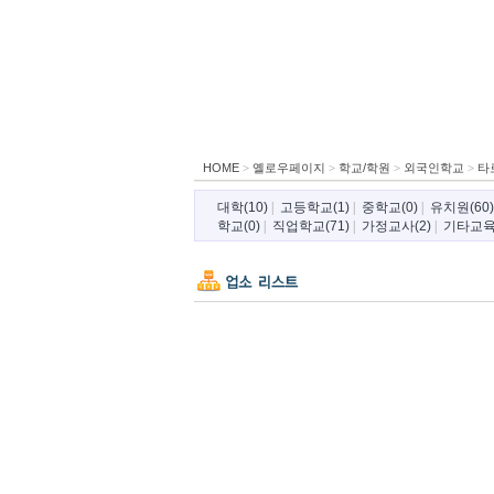
HOME
>
옐로우페이지
>
학교/학원
>
외국인학교
>
타
대학(10)
|
고등학교(1)
|
중학교(0)
|
유치원(60)
학교(0)
|
직업학교(71)
|
가정교사(2)
|
기타교육(