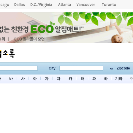
City
Zipcode
or
마
바
사
아
자
차
카
타
파
하
기타