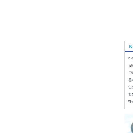
K
'마
‘낮
‘고
'혼
'연
'힘
차은