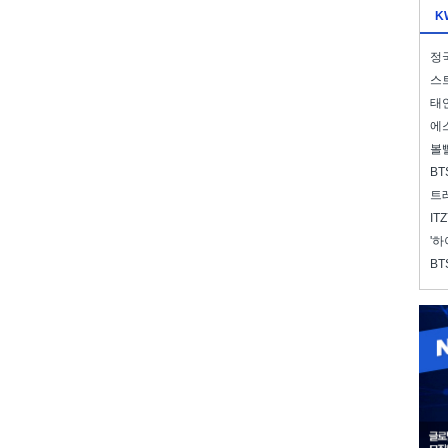
K
정국
스트
태연
에스
볼
BT
트레
IT
'하
BT