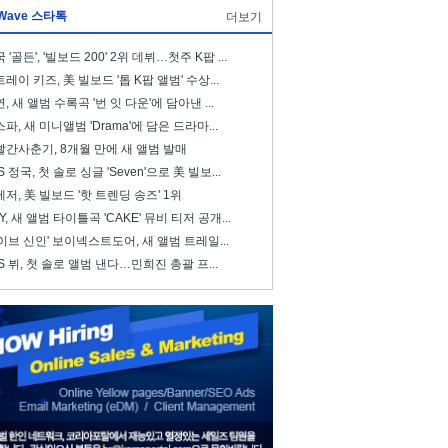
Wave 스타톡
더보기
 '골든', '빌보드 200' 2위 데뷔…첫주 K팝 ...
레이 키즈, 美 빌보드 '톱 K팝 앨범' 수상...
, 새 앨범 수록곡 '번 잇 다운'에 담아낸 ...
파, 새 미니앨범 'Drama'에 담은 드라마...
빨간사춘기, 8개월 만에 새 앨범 발매
S 정국, 첫 솔로 싱글 'Seven'으로 美 빌보...
저, 美 빌보드 '핫 트렌딩 송즈' 1위
ZY, 새 앨범 타이틀곡 'CAKE' 뮤비 티저 공개...
이브 신인' 보이넥스트도어, 새 앨범 트레일...
S 뷔, 첫 솔로 앨범 낸다…민희진 총괄 프...