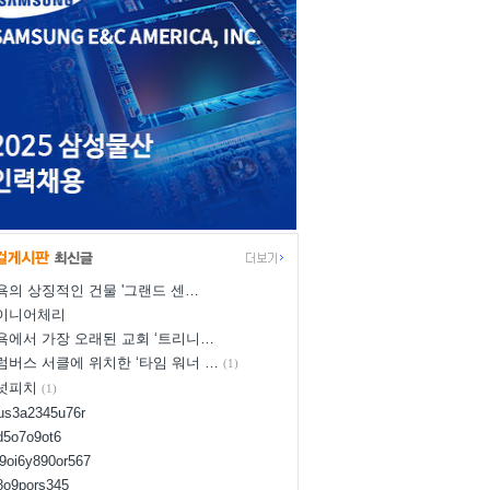
욕의 상징적인 건물 '그랜드 센…
이니어체리
욕에서 가장 오래된 교회 ‘트리니…
럼버스 서클에 위치한 ‘타임 워너 …
(1)
넛피치
(1)
yus3a2345u76r
d5o7o9ot6
l9oi6y890or567
i8o9pors345