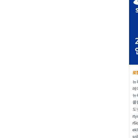
뉴
레
뉴
콜
도
rt
r6i
ek
sr