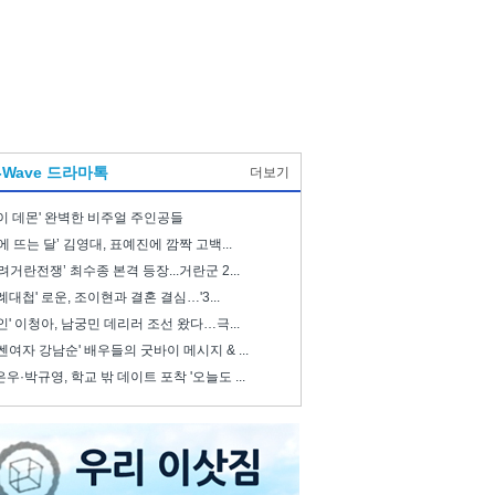
-Wave 드라마톡
더보기
이 데몬' 완벽한 비주얼 주인공들
에 뜨는 달’ 김영대, 표예진에 깜짝 고백...
려거란전쟁’ 최수종 본격 등장...거란군 2...
례대첩' 로운, 조이현과 결혼 결심…'3...
인' 이청아, 남궁민 데리러 조선 왔다…극...
쎈여자 강남순' 배우들의 굿바이 메시지 & ...
우·박규영, 학교 밖 데이트 포착 '오늘도 ...