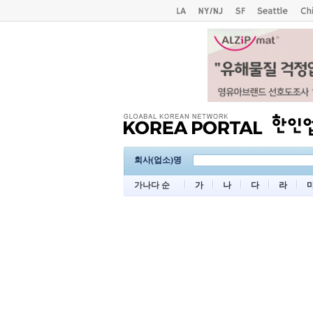
회사(업소)명
가나다 순
가
나
다
라