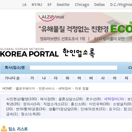
회사(업소)명
Ci
가나다 순
가
나
다
라
마
바
사
아
자
HOME
>
옐로우페이지
>
전문서비스
>
세탁장비
>
차로 정렬
사진현상/촬영(100)
|
예식장(9)
|
결혼상담소(28)
|
옷수선(9)
|
세탁장비(30)
|
보
학관(35)
|
장의사(14)
|
직업소개소(21)
|
흥신소(6)
|
이민유학(39)
|
소방설치(0)
(20)
|
번역/통역/공증(34)
|
생활/가정상담(19)
|
인쇄/프린트(31)
|
표구(1)
|
창고(
금속(1)
|
청소/소독(8)