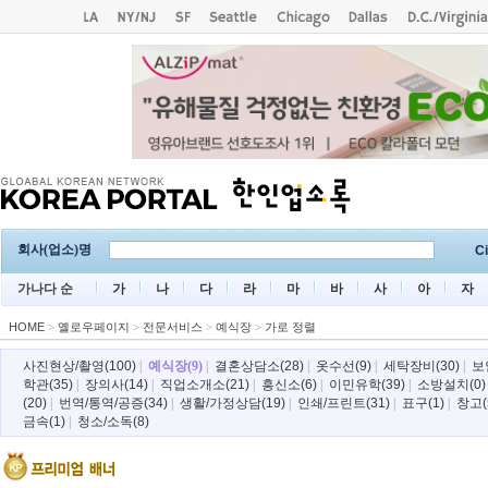
회사(업소)명
Ci
가나다 순
가
나
다
라
마
바
사
아
자
HOME
>
옐로우페이지
>
전문서비스
>
예식장
>
가로 정렬
사진현상/촬영(100)
|
예식장(9)
|
결혼상담소(28)
|
옷수선(9)
|
세탁장비(30)
|
보
학관(35)
|
장의사(14)
|
직업소개소(21)
|
흥신소(6)
|
이민유학(39)
|
소방설치(0)
(20)
|
번역/통역/공증(34)
|
생활/가정상담(19)
|
인쇄/프린트(31)
|
표구(1)
|
창고(
금속(1)
|
청소/소독(8)