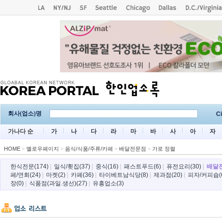
회사(업소)명
Ci
가나다 순
가
나
다
라
마
바
사
아
자
HOME
>
옐로우페이지
>
음식/식품/주류/카페
>
배달전문점
>
가로 정렬
한식전문(174)
|
일식/횟집(37)
|
중식(16)
|
패스트푸드(6)
|
퓨전요리(30)
|
배달전
페/연회(24)
|
마켓(2)
|
카페(36)
|
타이베트남식당(8)
|
제과점(20)
|
피자/커피숍(
장(0)
|
식품점(과일.생선)(27)
|
유흥업소(3)