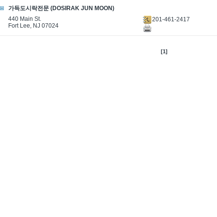
가득도시락전문 (DOSIRAK JUN MOON)
440 Main St.
201-461-2417
Fort Lee, NJ 07024
[1]