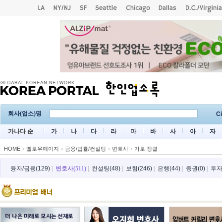
회사(업소)명
Ci
가나다 순
가
나
다
라
마
바
사
아
자
HOME
>
옐로우페이지
>
금융/법률/컨설팅
>
변호사
>
가로 정렬
융자/금융(129)
|
변호사(511)
|
컨설팅(48)
|
보험(246)
|
은행(44)
|
증권(0)
|
투자