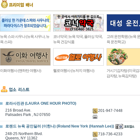
뉴욕 스파 사우나 (뉴욕 사우나, 뉴
코너약국 | 뉴욕 약국, 플러싱 약국,
고려 운전학원 (뉴욕 운
욕 스파)
뉴욕 건강식품
욕 운전학교)
이화여행사 (맨하탄 여행사)
헬로여행사 (뉴저지 여행사)
거시기감자탕 (미국감
감자탕, 뉴욕감자탕)
로라사진관 (LAURA ONE HOUR PHOTO)
216 Broad Ave.
201-947-7448
Palisades Park , NJ 07650
로랜드 뉴욕 공인딜러 (이한나) (Roland New York (Hannah Lee))
248-25 Northern Blvd.
718-736-4233
Queens, NY 11362