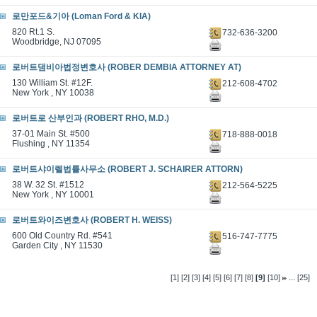
로만포드&기아 (Loman Ford & KIA)
820 Rt.1 S.
732-636-3200
Woodbridge, NJ 07095
로버트댐비아법정변호사 (ROBER DEMBIA ATTORNEY AT)
130 William St. #12F.
212-608-4702
New York , NY 10038
로버트로 산부인과 (ROBERT RHO, M.D.)
37-01 Main St. #500
718-888-0018
Flushing , NY 11354
로버트샤이렐법률사무소 (ROBERT J. SCHAIRER ATTORN)
38 W. 32 St. #1512
212-564-5225
New York , NY 10001
로버트와이즈변호사 (ROBERT H. WEISS)
600 Old Country Rd. #541
516-747-7775
Garden City , NY 11530
...
[1]
[2]
[3]
[4]
[5]
[6]
[7]
[8]
[9]
[10]
[25]