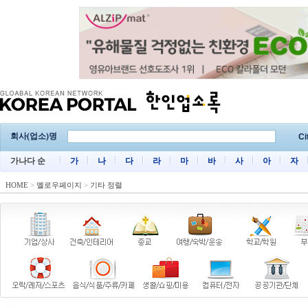
회사(업소)명
Ci
가나다 순
가
나
다
라
마
바
사
아
자
HOME
>
옐로우페이지
>
기타 정렬