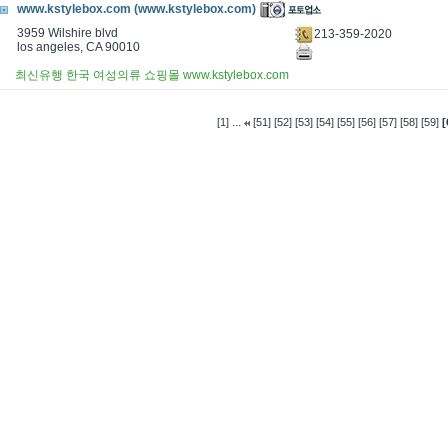
www.kstylebox.com (www.kstylebox.com)
3959 Wilshire blvd
213-359-2020
los angeles, CA 90010
최신유행 한국 여성의류 쇼핑몰 www.kstylebox.com
...
[1]
[51]
[52]
[53]
[54]
[55]
[56]
[57]
[58]
[59]
[