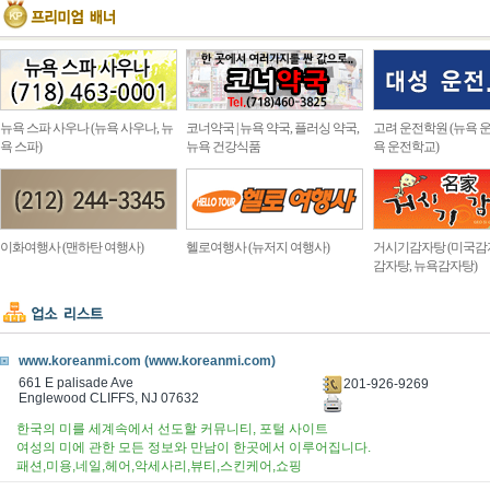
뉴욕 스파 사우나 (뉴욕 사우나, 뉴
코너약국 | 뉴욕 약국, 플러싱 약국,
고려 운전학원 (뉴욕 운
욕 스파)
뉴욕 건강식품
욕 운전학교)
이화여행사 (맨하탄 여행사)
헬로여행사 (뉴저지 여행사)
거시기감자탕 (미국감
감자탕, 뉴욕감자탕)
www.koreanmi.com (www.koreanmi.com)
661 E palisade Ave
201-926-9269
Englewood CLIFFS, NJ 07632
한국의 미를 세계속에서 선도할 커뮤니티, 포털 사이트
여성의 미에 관한 모든 정보와 만남이 한곳에서 이루어집니다.
패션,미용,네일,헤어,악세사리,뷰티,스킨케어,쇼핑