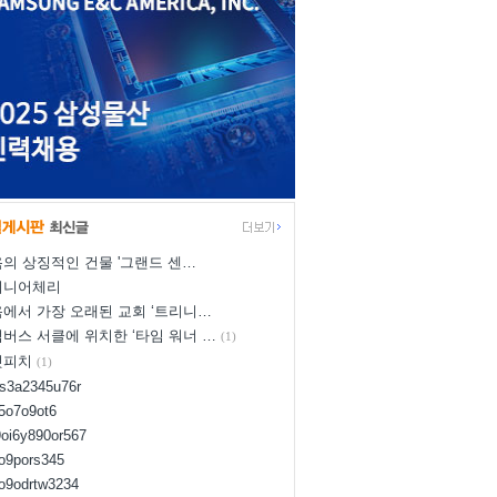
의 상징적인 건물 '그랜드 센…
이니어체리
에서 가장 오래된 교회 ‘트리니…
버스 서클에 위치한 ‘타임 워너 …
(1)
넛피치
(1)
us3a2345u76r
d5o7o9ot6
9oi6y890or567
8o9pors345
uo9odrtw3234