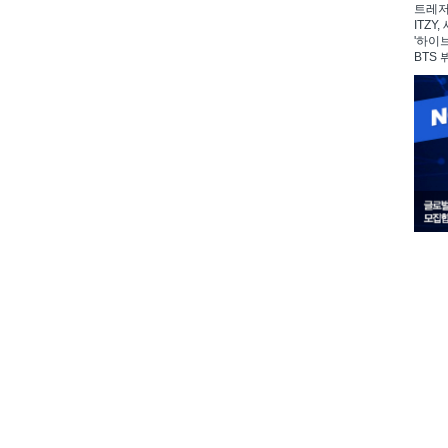
트레저,
ITZY
'하이
BTS 