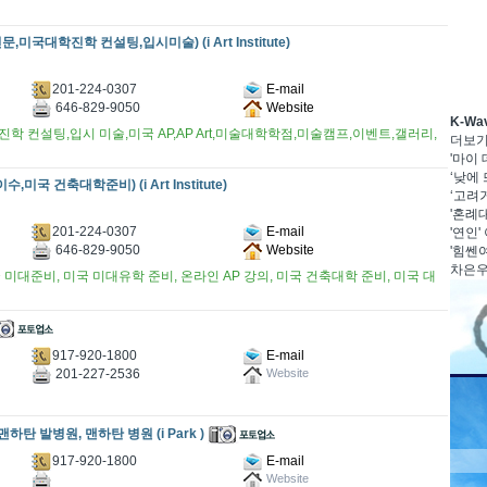
문,미국대학진학 컨설팅,입시미술) (i Art Institute)
201-224-0307
E-mail
646-829-9050
Website
K-W
학 컨설팅,입시 미술,미국 AP,AP Art,미술대학학점,미술캠프,이벤트,갤러리,
더보
'마이
‘낮에 
이수,미국 건축대학준비) (i Art Institute)
‘고려거
'혼례대
201-224-0307
E-mail
'연인'
646-829-9050
Website
'힘쎈여
차은우·
미대준비, 미국 미대유학 준비, 온라인 AP 강의, 미국 건축대학 준비, 미국 대
917-920-1800
E-mail
201-227-2536
Website
맨하탄 발병원, 맨하탄 병원 (i Park )
917-920-1800
E-mail
Website