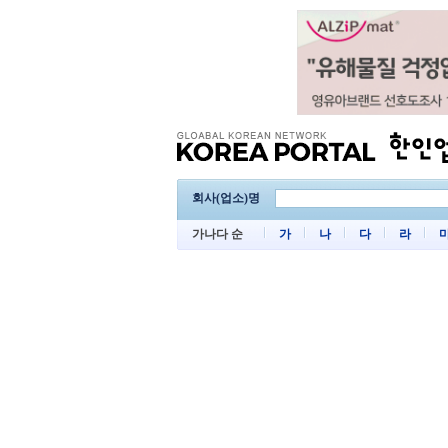
회사(업소)명
가나다 순
가
나
다
라