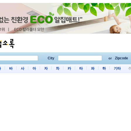
City
Zipcode
or
마
바
사
아
자
차
카
타
파
하
기타