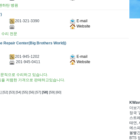
 맨하탄 병원
r)
201-321-3390
E-mail
Website
NYC 수리 전문
 Repair Center(Big Brothers World))
201-945-1202
E-mail
201-945-0411
Website
문적으로 수리하고 있습니다.
등을 저렴한 가격으로 판매하고있습니다.
]
[52]
[53]
[54]
[55]
[56]
[57]
[58]
[59]
[60]
KWa
더보
정국 '
스트레이
태연, 
에스파,
볼빨간
BTS 