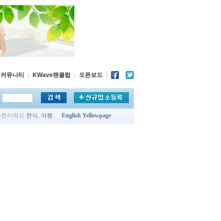
커뮤니티
|
KWave팬클럽
|
오픈보드
|
추천키워드
한식
,
여행
English Yellowpage