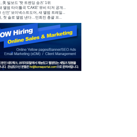
 美 빌보드 '핫 트렌딩 송즈' 1위
, 새 앨범 타이틀곡 'CAKE' 뮤비 티저 공개...
브 신인' 보이넥스트도어, 새 앨범 트레일...
뷔, 첫 솔로 앨범 낸다…민희진 총괄 프...