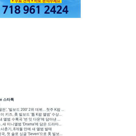
ve 스타톡
기
골든', '빌보드 200' 2위 데뷔…첫주 K팝 ...
 키즈, 美 빌보드 '톱 K팝 앨범' 수상...
새 앨범 수록곡 '번 잇 다운'에 담아낸 ...
 새 미니앨범 'Drama'에 담은 드라마...
사춘기, 8개월 만에 새 앨범 발매
정국, 첫 솔로 싱글 'Seven'으로 美 빌보...