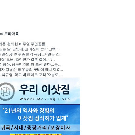
ave 드라마톡
기
 데몬' 완벽한 비주얼 주인공들
뜨는 달’ 김영대, 표예진에 깜짝 고백...
란전쟁’ 최수종 본격 등장...거란군 2...
첩' 로운, 조이현과 결혼 결심…'3...
 이청아, 남궁민 데리러 조선 왔다…극...
자 강남순' 배우들의 굿바이 메시지 & ...
박규영, 학교 밖 데이트 포착 '오늘도 ...