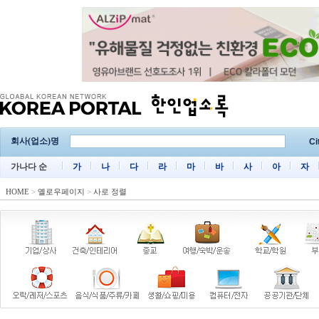
회사(업소)명
Ci
가나다 순
가
나
다
라
마
바
사
아
자
HOME
>
옐로우페이지
>
사로 정렬