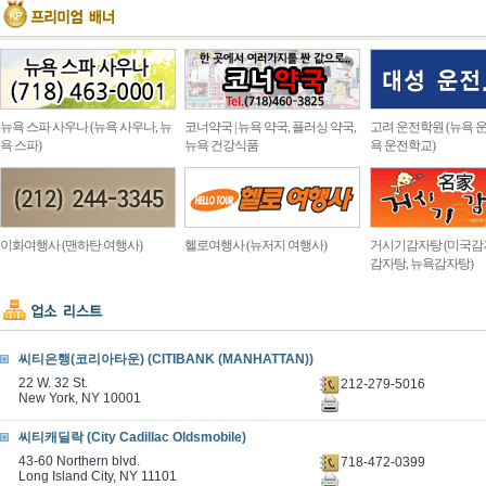
뉴욕 스파 사우나 (뉴욕 사우나, 뉴
코너약국 | 뉴욕 약국, 플러싱 약국,
고려 운전학원 (뉴욕 운
욕 스파)
뉴욕 건강식품
욕 운전학교)
이화여행사 (맨하탄 여행사)
헬로여행사 (뉴저지 여행사)
거시기감자탕 (미국감
감자탕, 뉴욕감자탕)
씨티은행(코리아타운) (CITIBANK (MANHATTAN))
22 W. 32 St.
212-279-5016
New York, NY 10001
씨티캐딜락 (City Cadillac Oldsmobile)
43-60 Northern blvd.
718-472-0399
Long Island City, NY 11101