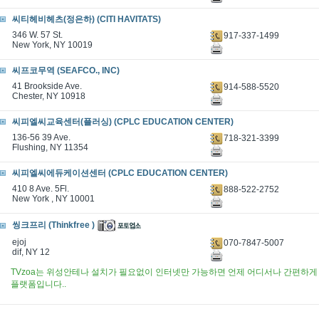
씨티헤비헤츠(정은하) (CITI HAVITATS)
346 W. 57 St.
917-337-1499
New York, NY 10019
씨프코무역 (SEAFCO., INC)
41 Brookside Ave.
914-588-5520
Chester, NY 10918
씨피엘씨교육센터(플러싱) (CPLC EDUCATION CENTER)
136-56 39 Ave.
718-321-3399
Flushing, NY 11354
씨피엘씨에듀케이션센터 (CPLC EDUCATION CENTER)
410 8 Ave. 5Fl.
888-522-2752
New York , NY 10001
씽크프리 (Thinkfree )
ejoj
070-7847-5007
dif, NY 12
TVzoa는 위성안테나 설치가 필요없이 인터넷만 가능하면 언제 어디서나 간편하게 
플랫폼입니다..