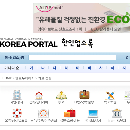
회사(업소)명
Ci
가나다 순
가
나
다
라
마
바
사
아
자
HOME
>
옐로우페이지
>
카로 정렬