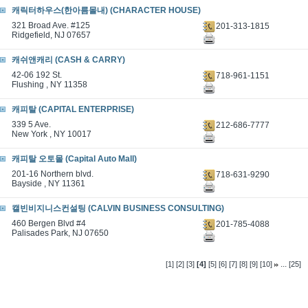
캐릭터하우스(한아름몰내) (CHARACTER HOUSE)
321 Broad Ave. #125
201-313-1815
Ridgefield, NJ 07657
캐쉬앤캐리 (CASH & CARRY)
42-06 192 St.
718-961-1151
Flushing , NY 11358
캐피탈 (CAPITAL ENTERPRISE)
339 5 Ave.
212-686-7777
New York , NY 10017
캐피탈 오토몰 (Capital Auto Mall)
201-16 Northern blvd.
718-631-9290
Bayside , NY 11361
캘빈비지니스컨설팅 (CALVIN BUSINESS CONSULTING)
460 Bergen Blvd #4
201-785-4088
Palisades Park, NJ 07650
...
[1]
[2]
[3]
[4]
[5]
[6]
[7]
[8]
[9]
[10]
[25]