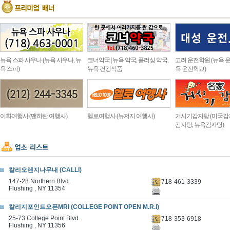
뉴욕 스파 사우나 (뉴욕 사우나, 뉴
코너약국 | 뉴욕 약국, 플러싱 약국,
고려 운전학원 (뉴욕 운
욕 스파)
뉴욕 건강식품
욕 운전학교)
이화여행사 (맨하탄 여행사)
헬로여행사 (뉴저지 여행사)
거시기감자탕 (미국감
감자탕, 뉴욕감자탕)
칼리오렌지나무내 (CALLI)
147-28 Northern Blvd.
718-461-3339
Flushing , NY 11354
칼리지포인트오픈MRI (COLLEGE POINT OPEN M.R.I)
25-73 College Point Blvd.
718-353-6918
Flushing , NY 11356