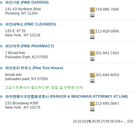
파인가든 (PINE GARDEN)
141-43 Northern Blvd.
718-886-7040
Flushing, NY 11354
파인세탁소 (FINE CLEANERS)
120 E. 87 St.
212-828-0066
New York , NY 10128
파인약국 (PINE PHARMACY)
7 Broad Ave.
201-941-7463
Palisades Park, NJ 07650
파인트리 하우스 (Pine Tree House)
broad ave
201-694-6053
palisades park, NY 07650
고급스런휴식이 필요하신분..정말 잘 선택한 민박.
파커앤웨이크먼합동변호사 (PARKER & WAICHMAN ATTORNEY AT LAW)
233 Broadway #38F.
212-695-3847
New York , NY 10279
...
[1]
[2]
[3]
[4]
[5]
[6]
[7]
[8]
[9]
[10]
[23]