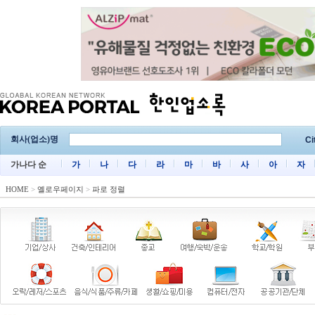
회사(업소)명
Ci
가나다 순
가
나
다
라
마
바
사
아
자
HOME
>
옐로우페이지
>
파로 정렬