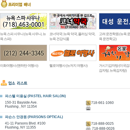
뉴욕 스파 사우나 (뉴욕 사우나, 뉴
코너약국 | 뉴욕 약국, 플러싱 약국,
고려 운전학원 (뉴욕 운
욕 스파)
뉴욕 건강식품
욕 운전학교)
이화여행사 (맨하탄 여행사)
헬로여행사 (뉴저지 여행사)
거시기감자탕 (미국감
감자탕, 뉴욕감자탕)
파스텔 미용실 (PASTEL HAIR SALON)
150-31 Bayside Ave.
718-661-1060
Flushing , NY 11354
파슨스 안경원 (PARSONS OPTICAL)
41-11 Parsons Blvd. #100
718-888-0025
Flushing, NY 11355
718-888-0026