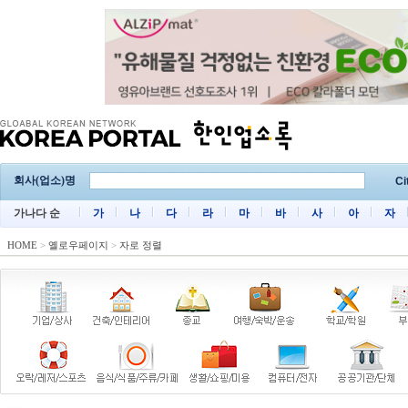
회사(업소)명
Ci
가나다 순
가
나
다
라
마
바
사
아
자
HOME
>
옐로우페이지
>
자로 정렬