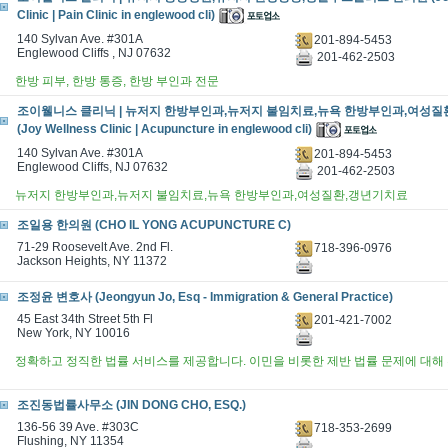
Clinic | Pain Clinic in englewood cli)
140 Sylvan Ave. #301A
201-894-5453
Englewood Cliffs , NJ 07632
201-462-2503
한방 피부, 한방 통증, 한방 부인과 전문
조이웰니스 클리닉 | 뉴저지 한방부인과,뉴저지 불임치료,뉴욕 한방부인과,여성질
(Joy Wellness Clinic | Acupuncture in englewood cli)
140 Sylvan Ave. #301A
201-894-5453
Englewood Cliffs, NJ 07632
201-462-2503
뉴저지 한방부인과,뉴저지 불임치료,뉴욕 한방부인과,여성질환,갱년기치료
조일용 한의원 (CHO IL YONG ACUPUNCTURE C)
71-29 Roosevelt Ave. 2nd Fl.
718-396-0976
Jackson Heights, NY 11372
조정윤 변호사 (Jeongyun Jo, Esq - Immigration & General Practice)
45 East 34th Street 5th Fl
201-421-7002
New York, NY 10016
정확하고 정직한 법률 서비스를 제공합니다. 이민을 비롯한 제반 법률 문제에 대해
조진동법률사무소 (JIN DONG CHO, ESQ.)
136-56 39 Ave. #303C
718-353-2699
Flushing, NY 11354