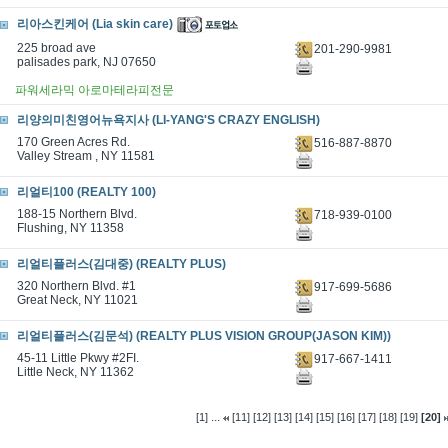
리아스킨케어 (Lia skin care)
225 broad ave
201-290-9981
palisades park, NJ 07650
파워세라믹 아로마테라피전문
리양의미친영어뉴욕지사 (LI-YANG'S CRAZY ENGLISH)
170 Green Acres Rd.
516-887-8870
Valley Stream , NY 11581
리얼티100 (REALTY 100)
188-15 Northern Blvd.
718-939-0100
Flushing, NY 11358
리얼티플러스(김대중) (REALTY PLUS)
320 Northern Blvd. #1
917-699-5686
Great Neck, NY 11021
리얼티플러스(김문석) (REALTY PLUS VISION GROUP(JASON KIM))
45-11 Little Pkwy #2FI.
917-667-1411
Little Neck, NY 11362
...
[1]
[11]
[12]
[13]
[14]
[15]
[16]
[17]
[18]
[19]
[20]