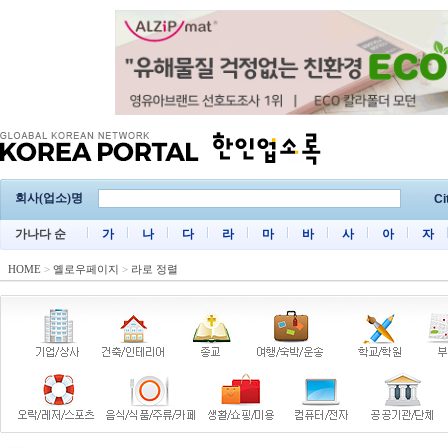
회사(업소)명
Ci
가나다 순
가
나
다
라
마
바
사
아
자
HOME
>
옐로우페이지
>
라로 정렬