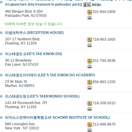
Acupuncture (tmj treament in palisades park))
460 Bergen Blvd. # 304
201-944-2409
Palisades Park, NJ 07650
아래에 자세한 정보 보실 수 있습니다.
리셉션하우스 (RECEPTION HOUSE)
167-17 Northern Blvd.
718-463-1600
Flushing, NY 11358
리스태권도 (LEE'S TAE KWON DO)
36-12 Broadway
201-794-3636
Fair Lawn, NJ 07410
리스태권도아카데미 (LEE'S TAE KWON DO ACADEMY)
23 W. Main St.
856-983-1200
Marlton, NJ 08053
리스태권도장 (LEE'S TAEKWONDO SCHOOL)
142-44 Roosevelt Ave. 2Fl
718-358-5010
Flushing, NY 11354
리아쇼스킨케어미용학원 (LIA SCHORR INSTITUTE OF SCHOOL)
686 Lexington Ave.
212-486-9670
New York , NY 10022