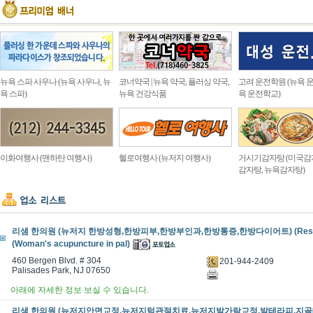
뉴욕 스파 사우나 (뉴욕 사우나, 뉴
코너약국 | 뉴욕 약국, 플러싱 약국,
고려 운전학원 (뉴욕 운
욕 스파)
뉴욕 건강식품
욕 운전학교)
이화여행사 (맨하탄 여행사)
헬로여행사 (뉴저지 여행사)
거시기감자탕 (미국감
감자탕, 뉴욕감자탕)
리샘 한의원 (뉴저지 한방성형,한방피부,한방부인과,한방통증,한방다이어트) (Resam 
(Woman's acupuncture in pal)
460 Bergen Blvd. # 304
201-944-2409
Palisades Park, NJ 07650
아래에 자세한 정보 보실 수 있습니다.
리샘 한의원 (뉴저지안면교정,뉴저지턱관절치료,뉴저지발가락교정,발테라피,지골테라