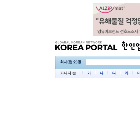
회사(업소)명
가나다 순
가
나
다
라