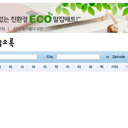
City
Zipcode
or
마
바
사
아
자
차
카
타
파
하
기타