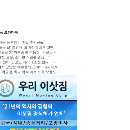
ave 드라마톡
기
 데몬' 완벽한 비주얼 주인공들
뜨는 달’ 김영대, 표예진에 깜짝 고백...
란전쟁’ 최수종 본격 등장...거란군 2...
첩' 로운, 조이현과 결혼 결심…'3...
 이청아, 남궁민 데리러 조선 왔다…극...
자 강남순' 배우들의 굿바이 메시지 & ...
박규영, 학교 밖 데이트 포착 '오늘도 ...