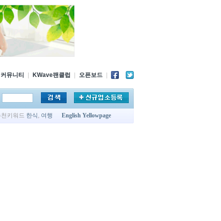
커뮤니티
|
KWave팬클럽
|
오픈보드
|
추천키워드
한식
,
여행
English Yellowpage