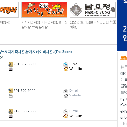
 여행사)
거시기감자탕 (미국감자탕, 플러싱
남오정 (플러싱한식식당맛집, 韩国
감자탕, 뉴욕감자탕)
餐馆)
저지가족사진,뉴저지베이비사진. (The Zoene
201-592-5800
E-mail
뉴욕
Website
레
뉴욕
콜럼
201-302-9111
E-mail
도
Website
rty
r6i
212-956-2888
ekl
E-mail
Website
sri
fdj