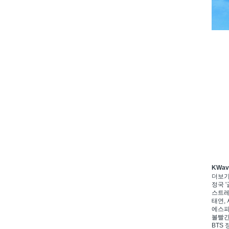
KWa
더보
정국 '
스트레이
태연, 
에스파,
볼빨간
BTS 