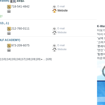
ration)
718-541-4842
E-mail
Website
요!
., J.)
K-W
212-760-0111
E-mail
더보
Website
'마이
‘낮에 
LF ACADEMY)
‘고려거
973-209-6075
E-mail
'혼례대
Website
'연인'
'힘쎈여
차은우·
...
]
[13]
[14]
[15]
[16]
[17]
[18]
[19]
[20]
[120]