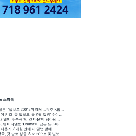
ve 스타톡
기
골든', '빌보드 200' 2위 데뷔…첫주 K팝 ...
 키즈, 美 빌보드 '톱 K팝 앨범' 수상...
새 앨범 수록곡 '번 잇 다운'에 담아낸 ...
 새 미니앨범 'Drama'에 담은 드라마...
사춘기, 8개월 만에 새 앨범 발매
정국, 첫 솔로 싱글 'Seven'으로 美 빌보...