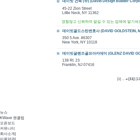
데이빗 건축 (주) (David Design Builder Corpo
45-22 Zion Street
Little Neck, NY 11362
경험많고 신뢰하며 맡길 수 있는 업체에 맡기세
데이빗골드스틴변호사 (DAVID GOLDSTEIN, M.D
350 5 Ave. #6307
New York, NY 10118
데이빗글렌즈골프아카데미 (GLENZ DAVID GO
138 Rt. 23
Franklin, NJ 07416
...
[1]
[11]
[12
뉴스
KWave 팬클럽
오픈보드
커뮤니티
회사소개
|
이용약관
|