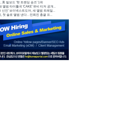
 美 빌보드 '핫 트렌딩 송즈' 1위
, 새 앨범 타이틀곡 'CAKE' 뮤비 티저 공개...
브 신인' 보이넥스트도어, 새 앨범 트레일...
뷔, 첫 솔로 앨범 낸다…민희진 총괄 프...