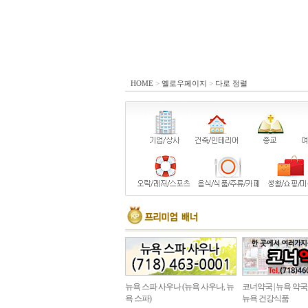
HOME
>
옐로우페이지
>
다로 정렬
뉴욕 스파 사우나 (뉴욕 사우나, 뉴
코너약국 | 뉴욕 약국
욕 스파)
뉴욕 건강식품