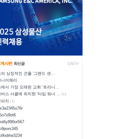
의 상징적인 건물 '그랜드 센…
이니어체리
에서 가장 오래된 교회 ‘트리니…
버스 서클에 위치한 ‘타임 워너 …
(1)
넛피치
(1)
us3a2345u76r
d5o7o9ot6
9oi6y890or567
8o9pors345
uo9odrtw3234