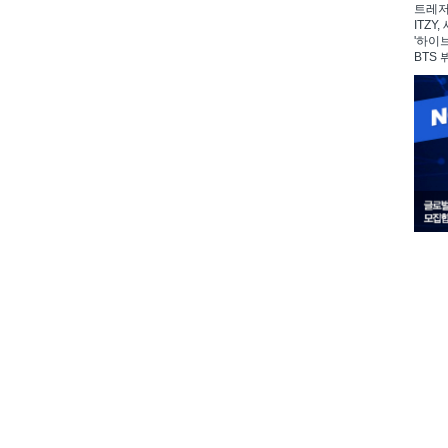
트레저,
ITZY
'하이
BTS 