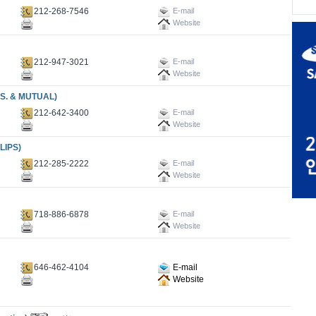
212-268-7546
E-mail
Website
212-947-3021
E-mail
Website
. & MUTUAL)
212-642-3400
E-mail
Website
IPS)
212-285-2222
E-mail
Website
718-886-6878
E-mail
Website
646-462-4104
E-mail
Website