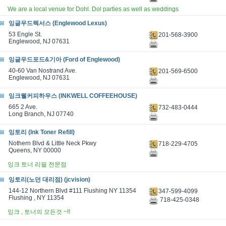
We are a local venue for Dohl. Dol parties as well as weddings
잉글우드렉서스 (Englewood Lexus)
53 Engle St.
201-568-3900
Englewood, NJ 07631
잉글우드포드&기아 (Ford of Englewood)
40-60 Van Nostrand Ave.
201-569-6500
Englewood, NJ 07631
잉크웰커피하우스 (INKWELL COFFEEHOUSE)
665 2 Ave.
732-483-0444
Long Branch, NJ 07740
잉토리 (Ink Toner Refill)
Nothern Blvd & Little Neck Pkwy
718-229-4705
Queens, NY 00000
잉크 토너 리필 전문점
잉토리(노던 대리점) (jcvision)
144-12 Northern Blvd #111 Flushing NY 11354
347-599-4099
Flushing , NY 11354
718-425-0348
잉크 , 토너의 모든것 ~!!