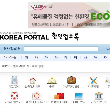
회사(업소)명
Ci
가나다 순
가
나
다
라
마
바
사
아
자
HOME
>
옐로우페이지
>
아로 정렬