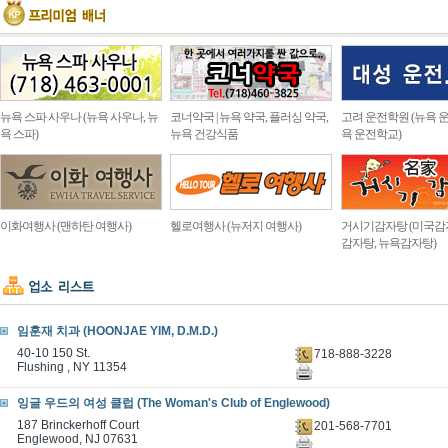
뉴욕 스파 사우나 (뉴욕 사우나, 뉴
코너약국 | 뉴욕 약국, 플러싱 약국,
고려 운전학원 (뉴욕 운
욕 스파)
뉴욕 건강식품
욕 운전학교)
이화여행사 (맨하탄 여행사)
헬로여행사 (뉴저지 여행사)
거시기감자탕 (미국감
감자탕, 뉴욕감자탕)
임훈재 치과 (HOONJAE YIM, D.M.D.)
40-10 150 St.
718-888-3228
Flushing , NY 11354
잉글 우드의 여성 클럽 (The Woman's Club of Englewood)
187 Brinckerhoff Court
201-568-7701
Englewood, NJ 07631