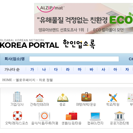
회사(업소)명
Ci
가나다 순
가
나
다
라
마
바
사
아
자
HOME
>
옐로우페이지
>
차로 정렬