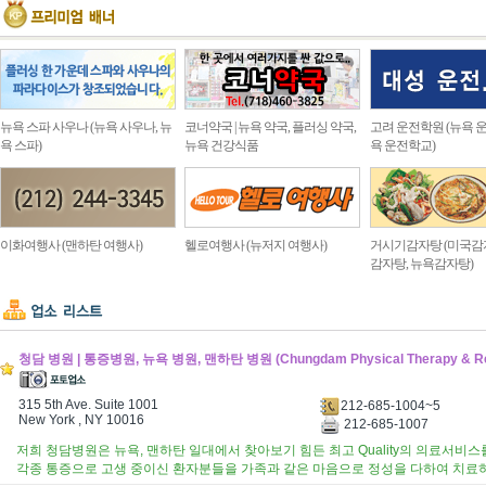
뉴욕 스파 사우나 (뉴욕 사우나, 뉴
코너약국 | 뉴욕 약국, 플러싱 약국,
고려 운전학원 (뉴욕 운
욕 스파)
뉴욕 건강식품
욕 운전학교)
이화여행사 (맨하탄 여행사)
헬로여행사 (뉴저지 여행사)
거시기감자탕 (미국감
감자탕, 뉴욕감자탕)
청담 병원 | 통증병원, 뉴욕 병원, 맨하탄 병원 (Chungdam Physical Therapy & R
315 5th Ave. Suite 1001
212-685-1004~5
New York , NY 10016
212-685-1007
저희 청담병원은 뉴욕, 맨하탄 일대에서 찾아보기 힘든 최고 Quality의 의료서비
각종 통증으로 고생 중이신 환자분들을 가족과 같은 마음으로 정성을 다하여 치료