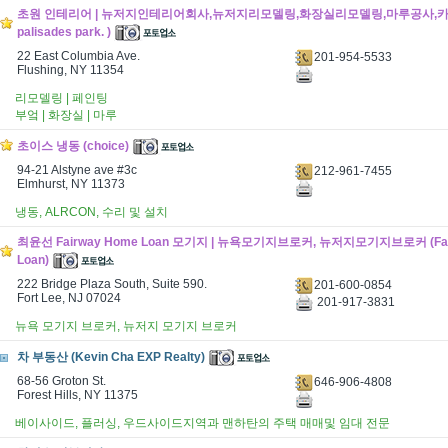
초원 인테리어 | 뉴저지인테리어회사,뉴저지리모델링,화장실리모델링,마루공사,카펫 (C
palisades park. )
22 East Columbia Ave.
201-954-5533
Flushing, NY 11354
리모델링 | 페인팅
부엌 | 화장실 | 마루
초이스 냉동 (choice)
94-21 Alstyne ave #3c
212-961-7455
Elmhurst, NY 11373
냉동, ALRCON, 수리 및 설치
최윤선 Fairway Home Loan 모기지 | 뉴욕모기지브로커, 뉴저지모기지브로커 (Fai
Loan)
222 Bridge Plaza South, Suite 590.
201-600-0854
Fort Lee, NJ 07024 ​
201-917-3831
뉴욕 모기지 브로커, 뉴저지 모기지 브로커
차 부동산 (Kevin Cha EXP Realty)
68-56 Groton St.
646-906-4808
Forest Hills, NY 11375
베이사이드, 플러싱, 우드사이드지역과 맨하탄의 주택 매매및 임대 전문