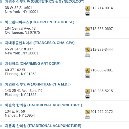
차경수 산부인과 (OBDTETRICS & GYNECOLOGY)
38 W. 32 St. #601
212-714-0014
New York , NY 10001
차그린티하우스 (CHA GREEN TEA HOUSE)
184 Central Ave. #3
718-888-0607
Old Tappan, NJ 07675
차대웅공인회계사 (FRANCES D. CHA, CPA)
45 W. 34 St. #1005
212-279-3444
New York , NY 10001
차밍아트 (CHARMING ART CORP.)
40-37 162 St.
718-353-7881
Flushing , NY 11358
차영진 산부인과 (JOHNTHAN CHA M.D.])
143-25 41 Ave. Suite P2
718-886-5215
Flushing , NY 11355
차윤옥 한의원 (TRADITIONAL ACUPUNCTURE )
134 E. Rt. 59
201-262-2172
Nanuet , NY 10954
차윤옥 한의원 (TRADITIONAL ACUPUNCTURE)