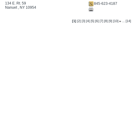
134 E. Rt. 59
845-623-4187
Nanuet , NY 10954
...
[1]
[2]
[3]
[4]
[5]
[6]
[7]
[8]
[9]
[10]
[14]