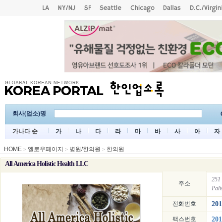
회사(업소)명
가나다 순
가
나
다
라
마
바
사
아
자
HOME
옐로우페이지
병원/한의원
한의원
>
>
>
All America Holistic Health LLC
251 
주소
Pal
전화번호
201
팩스번호
201