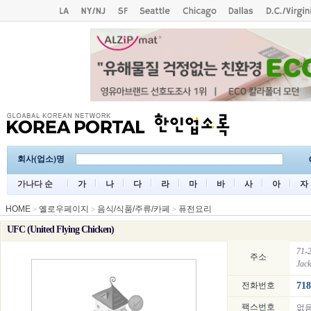
회사(업소)명
가나다 순
가
나
다
라
마
바
사
아
자
HOME
옐로우페이지
음식/식품/주류/카페
퓨전요리
>
>
>
UFC (United Flying Chicken)
71-2
주소
Jac
전화번호
718
팩스번호
없