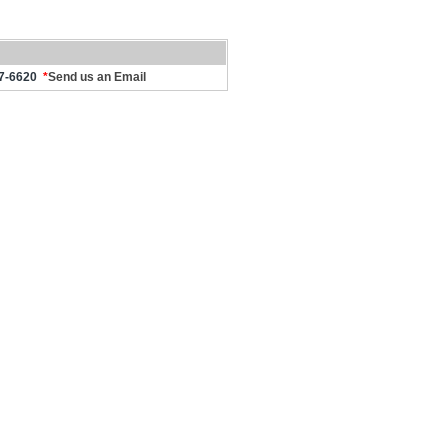
47-6620
*
Send us an Email