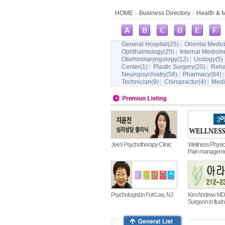
HOME
Business Directory
Health & 
>
>
General Hospital(25)
|
Oriental Medic
Ophthalmology(25)
|
Internal Medicin
Otorhinolaryngology(12)
|
Urology(5)
Center(1)
|
Plastic Surgery(25)
|
Rehab
Neuropsychiatry(58)
|
Pharmacy(84)
Technician(9)
|
Chiropractor(4)
|
Medic
Jee's Psychotherapy Clinic
Wellness Physic
Pain managemen
Psychologist in Fort Lee, NJ
Kim Andrew MD |
Surgeon in flush