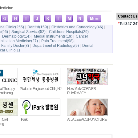
Medicine
Contact Us
*
Tel 347-2
ine Clinic(255)
|
Dentist(159)
|
Obstetrics and Gynecology(46)
|
e(96)
|
Surgical Service(52)
|
Childrens Hospitals(29)
|
|
Dermatology(14)
|
Medial Instruments(19)
|
Cancer
ilitation Medicine(27)
|
Pain Treatment(98)
|
|
Family Doctor(8)
|
Department of Radiology(9)
|
Dental
al Clinic(1)
al Therapy |
Pilates in Englewood Cliffs, NJ
New York CORNER
t in eng
PHARMACY
 Civil
i Park
AI JA LEE ACUPUNCTURE
ing