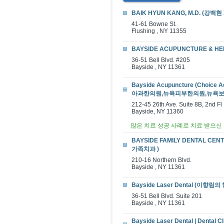
BAIK HYUN KANG, M.D. (강백현
41-61 Bowne St.
Flushing , NY 11355
BAYSIDE ACUPUNCTURE & 
36-51 Bell Blvd. #205
Bayside , NY 11361
Bayside Acupuncture (Ch
아과한의원,뉴욕피부한의원,뉴욕보약
212-45 26th Ave. Suite 8B, 2nd Fl
Bayside, NY 11360
많은 치료 성공 사례로 치료 받으신
BAYSIDE FAMILY DENTAL 
가족치과 )
210-16 Northern Blvd.
Bayside , NY 11361
Bayside Laser Dental (이
36-51 Bell Blvd. Suite 201
Bayside , NY 11361
Bayside Laser Dental | Den